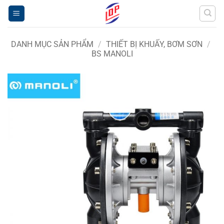
Bỏ
qua
nội
dung
DANH MỤC SẢN PHẨM
/
THIẾT BỊ KHUẤY, BƠM SƠN
/
BS MANOLI