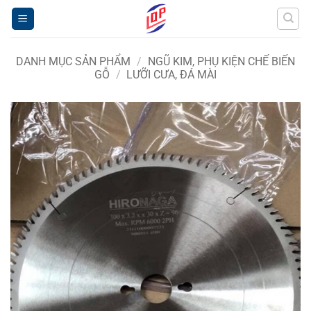
Bỏ
qua
nội
dung
DANH MỤC SẢN PHẨM
/
NGŨ KIM, PHỤ KIỆN CHẾ BIẾN
GỖ
/
LƯỠI CƯA, ĐÁ MÀI