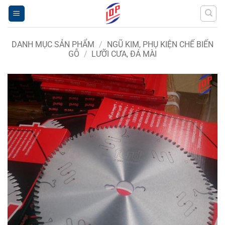
Bỏ
qua
nội
dung
DANH MỤC SẢN PHẨM
/
NGŨ KIM, PHỤ KIỆN CHẾ BIẾN
GỖ
/
LƯỠI CƯA, ĐÁ MÀI