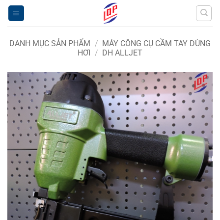
Bỏ
qua
nội
dung
DANH MỤC SẢN PHẨM
/
MÁY CÔNG CỤ CẦM TAY DÙNG
HƠI
/
DH ALLJET