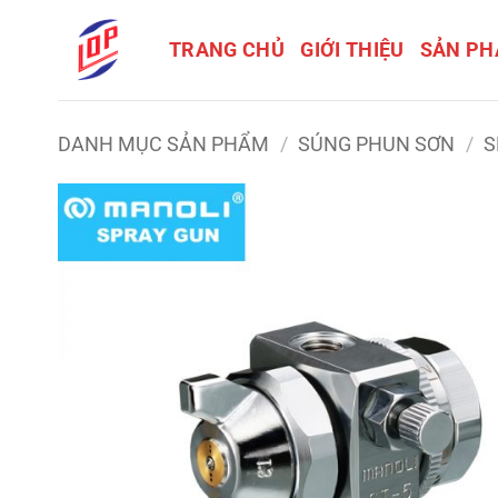
Bỏ
qua
TRANG CHỦ
GIỚI THIỆU
SẢN P
nội
dung
DANH MỤC SẢN PHẨM
/
SÚNG PHUN SƠN
/
S