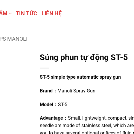
HẨM
TIN TỨC
LIÊN HỆ
PS MANOLI
Súng phun tự động ST-5
ST-5 simple type automatic spray gun
Brand：
Manoli Spray Gun
Model：
ST-5
Advantage：
Small, lightweight, compact, si
needle are made of stainless steel, which are
you to have several optional orifices of fluid 