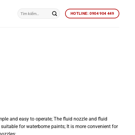
Tìm
HOTLINE: 0904 904 449
kiếm:
mple and easy to operate; The fluid nozzle and fluid
 suitable for waterborne paints; It is more convenient for
nozzles;